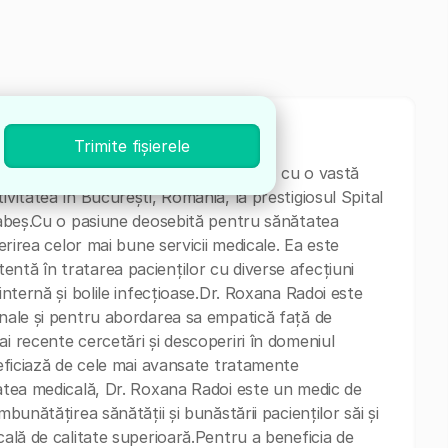
Trimite fișierele
n Medicina interna și Boli infectioase, cu o vastă
ivitatea în București, România, la prestigiosul Spital
 Babeș.Cu o pasiune deosebită pentru sănătatea
ferirea celor mai bune servicii medicale. Ea este
ntă în tratarea pacienților cu diverse afecțiuni
internă și bolile infecțioase.Dr. Roxana Radoi este
onale și pentru abordarea sa empatică față de
i recente cercetări și descoperiri în domeniul
neficiază de cele mai avansate tratamente
tatea medicală, Dr. Roxana Radoi este un medic de
mbunătățirea sănătății și bunăstării pacienților săi și
cală de calitate superioară.Pentru a beneficia de