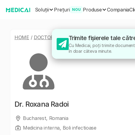
Soluții
Produse
Prețuri
Compania
Cl
NOU
HOME
/
DOCTORI
/
ROXANA RADOI
Trimite fișierele tale că
Cu Medicai, poți trimite documente
în doar câteva minute.
Dr.
Roxana Radoi
Bucharest, Romania
Medicina interna, Boli infectioase