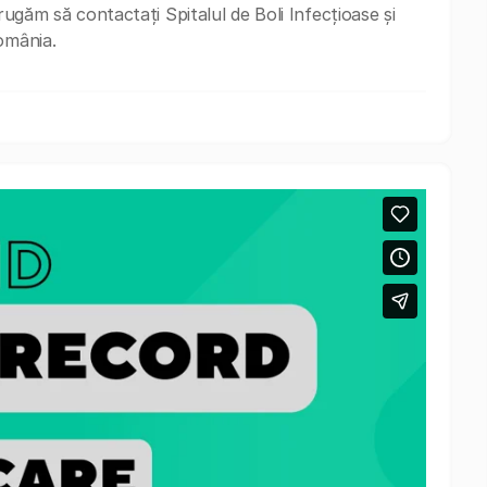
rugăm să contactați Spitalul de Boli Infecțioase și
omânia.