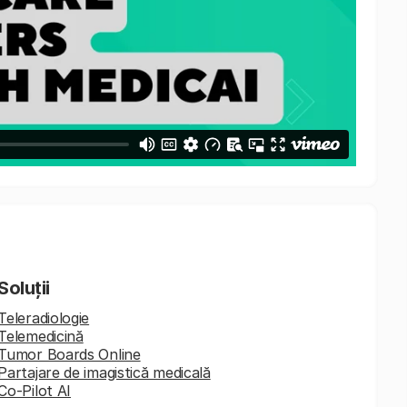
Soluții
Teleradiologie
Telemedicină
Tumor Boards Online
Partajare de imagistică medicală
Co-Pilot AI