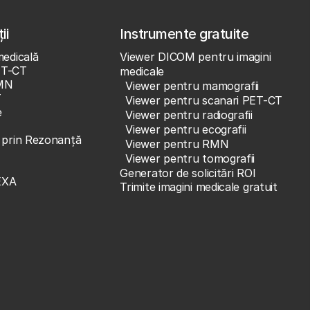
ii
Instrumente gratuite
medicală
Viewer DICOM pentru imagini
ET-CT
medicale
MN
Viewer pentru mamografii
T
Viewer pentru scanari PET-CT
e
Viewer pentru radiografii
Viewer pentru ecografii
e prin Rezonanță
Viewer pentru RMN
Viewer pentru tomografii
Generator de solicitări ROI
EXA
Trimite imagini medicale gratuit