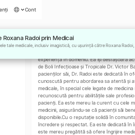
ienți
Cont
tre Roxana Radoi prin Medicai
Despre
le tale medicale, inclusiv imagistică, cu ușurință către Roxana Radoi,
Dr. Roxana Radoi este un medic specializat î
experiență în domeniu. Ea își desfășoară act
de Boli Infecțioase și Tropicale Dr. Victor
pacienților săi, Dr. Radoi este dedicată în o
cunoscută pentru abordarea sa atentă și ate
medicale, în special cele legate de medicina 
recunoscută pentru abilitățile sale profesi
pacienți. Ea este mereu la curent cu cele ma
medicinii, asigurându-se că pacienții săi be
disponibile.Cu o reputație solidă în comuni
încredere și respectat. Ea este dedicată în î
este mereu pregătită să ofere îngrijire medi