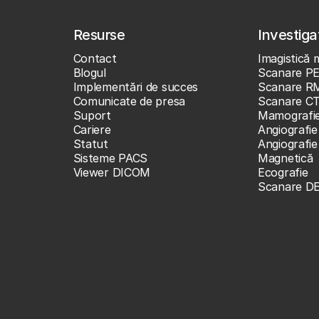
Resurse
Investigaț
Contact
Imagistică 
Blogul
Scanare P
Implementări de succes
Scanare R
Comunicate de presa
Scanare C
Suport
Mamografi
Cariere
Angiografie
Statut
Angiografi
Sisteme PACS
Magnetică
Viewer DICOM
Ecografie
Scanare D