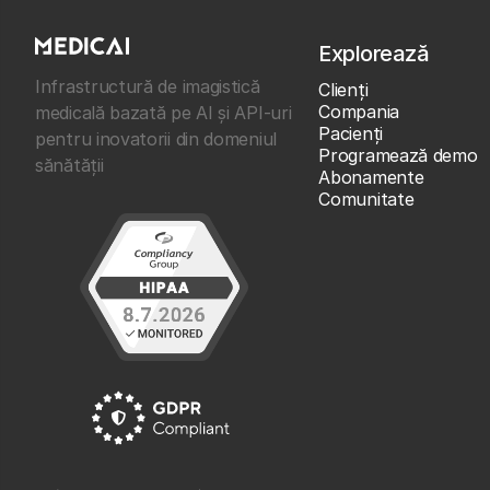
Explorează
Infrastructură de imagistică
Clienţi
Compania
medicală bazată pe AI și API-uri
Pacienți
pentru inovatorii din domeniul
Programează demo
sănătății
Abonamente
Comunitate