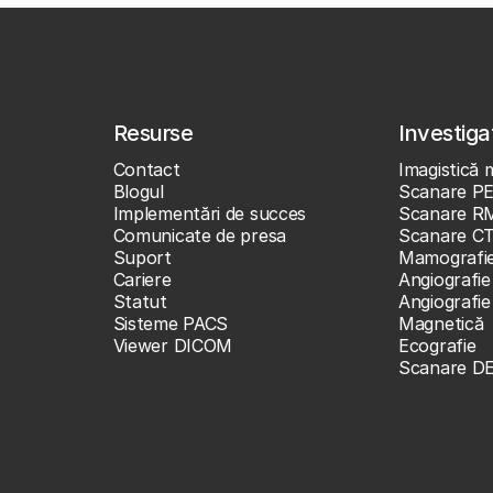
Resurse
Investigaț
Contact
Imagistică 
Blogul
Scanare P
Implementări de succes
Scanare R
Comunicate de presa
Scanare C
Suport
Mamografi
Cariere
Angiografie
Statut
Angiografi
Sisteme PACS
Magnetică
Viewer DICOM
Ecografie
Scanare D