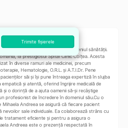
Trimite fișierele
ialist cu o vastă experiență în domeniul sănătății.
omânia, la prestigiosul Spital Clinic Colțea. Acesta
izat în diverse ramuri ale medicinei, precum
oterapie, Hematologie, O.R.L. și A.T.I.Dr. Pene
acienților săi și își pune întreaga expertiză în slujba
empatică și atentă, oferind îngrijire medicală de
 și o dorință de a ajuta oamenii să-și recâștige
n profesionist de încredere în domeniul său.Cu o
e Mihaela Andreea se asigură că fiecare pacient
tă nevoilor sale individuale. Ea colaborează strâns cu
e tratament eficiente și pentru a asigura o
haela Andreea este o prezență respectată în