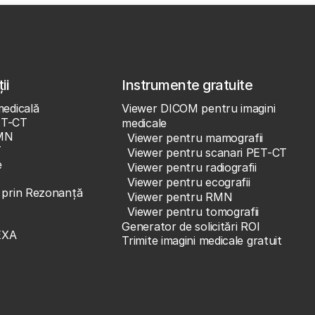
ii
Instrumente gratuite
medicală
Viewer DICOM pentru imagini
ET-CT
medicale
MN
Viewer pentru mamografii
T
Viewer pentru scanari PET-CT
e
Viewer pentru radiografii
Viewer pentru ecografii
e prin Rezonanță
Viewer pentru RMN
Viewer pentru tomografii
Generator de solicitări ROI
EXA
Trimite imagini medicale gratuit