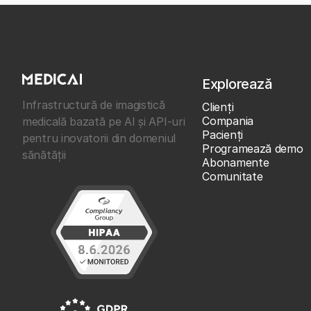
Explorează
Infrastructură de imagistică
Clienţi
Compania
medicală bazată pe AI și API-uri
Pacienți
pentru inovatorii din domeniul
Programează demo
sănătății
Abonamente
Comunitate