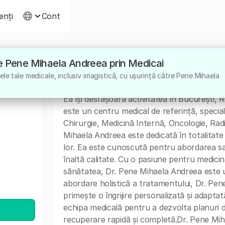
ienți
Cont
ătre Pene Mihaela Andreea prin Medicai
Despre
le tale medicale, inclusiv imagistică, cu ușurință către Pene Mihaela
Dr. Pene Mihaela Andreea este un medic spec
Ea își desfășoară activitatea în București, R
este un centru medical de referință, special
Chirurgie, Medicină Internă, Oncologie, Radi
Mihaela Andreea este dedicată în totalitate p
lor. Ea este cunoscută pentru abordarea sa 
înaltă calitate. Cu o pasiune pentru medicină
sănătatea, Dr. Pene Mihaela Andreea este u
abordare holistică a tratamentului, Dr. Pen
primește o îngrijire personalizată și adapta
echipa medicală pentru a dezvolta planuri d
recuperare rapidă și completă.Dr. Pene Mi