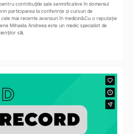
ntru contribuțiile sale semnificative în domeniul
rin participarea la conferințe și cursuri de
u cele mai recente avansuri în medicină.Cu o reputație
Pene Mihaela Andreea este un medic specialist de
enților săi.