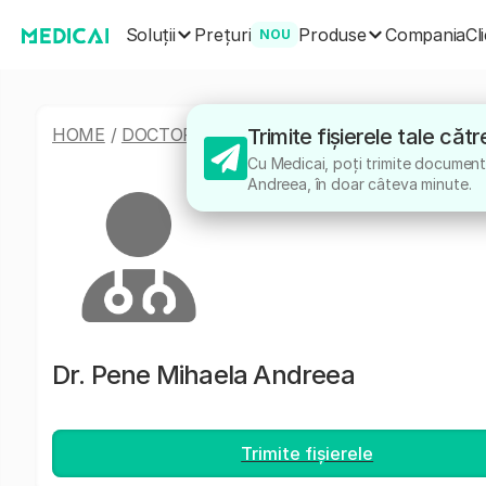
Soluții
Produse
Prețuri
Compania
Cl
NOU
HOME
/
DOCTORI
/
PENE MIHAELA ANDREEA
Trimite fișierele tale c
Cu Medicai, poți trimite documente
Andreea, în doar câteva minute.
Dr.
Pene Mihaela Andreea
Trimite fișierele