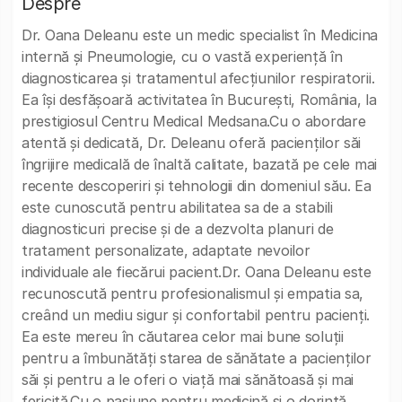
Despre
Dr. Oana Deleanu este un medic specialist în Medicina
internă și Pneumologie, cu o vastă experiență în
diagnosticarea și tratamentul afecțiunilor respiratorii.
Ea își desfășoară activitatea în București, România, la
prestigiosul Centru Medical Medsana.Cu o abordare
atentă și dedicată, Dr. Deleanu oferă pacienților săi
îngrijire medicală de înaltă calitate, bazată pe cele mai
recente descoperiri și tehnologii din domeniul său. Ea
este cunoscută pentru abilitatea sa de a stabili
diagnosticuri precise și de a dezvolta planuri de
tratament personalizate, adaptate nevoilor
individuale ale fiecărui pacient.Dr. Oana Deleanu este
recunoscută pentru profesionalismul și empatia sa,
creând un mediu sigur și confortabil pentru pacienți.
Ea este mereu în căutarea celor mai bune soluții
pentru a îmbunătăți starea de sănătate a pacienților
săi și pentru a le oferi o viață mai sănătoasă și mai
fericită.Cu o pasiune pentru medicină și o dorință