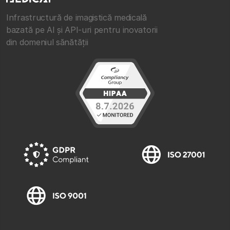
Infrastructură de imagistică medicală
bazată pe AI și API-uri pentru inovatorii
din domeniul sănătății