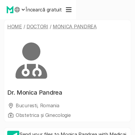
Încearcă gratuit
HOME
/
DOCTORI
/
MONICA PANDREA
Dr.
Monica Pandrea
Bucuresti, Romania
Obstetrica și Ginecologie
Send your files to Monica Pandrea with Medicai