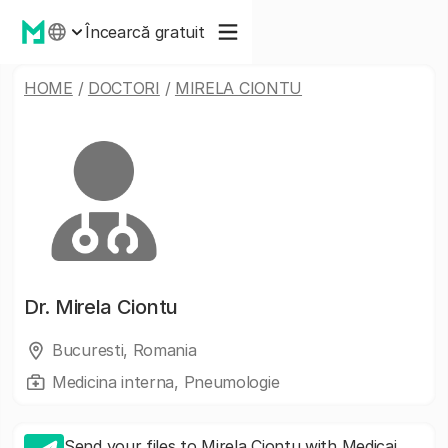
Încearcă gratuit
HOME
/
DOCTORI
/
MIRELA CIONTU
Dr.
Mirela Ciontu
Bucuresti, Romania
Medicina interna, Pneumologie
Send your files to Mirela Ciontu with Medicai