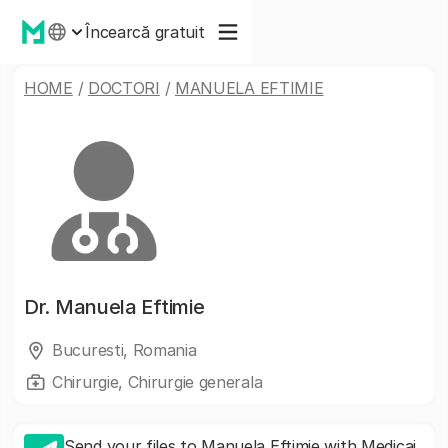
Încearcă gratuit
HOME
/
DOCTORI
/
MANUELA EFTIMIE
Dr.
Manuela Eftimie
Bucuresti, Romania
Chirurgie, Chirurgie generala
Send your files to Manuela Eftimie with Medicai