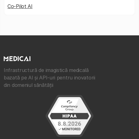
Co-Pilot AI
Infrastructură de imagistică medicală
bazată pe AI și API-uri pentru inovatorii
din domeniul sănătății