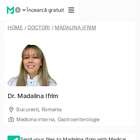
Încearcă gratuit
HOME
/
DOCTORI
/
MADALINA IFRIM
Dr.
Madalina Ifrim
Bucuresti, Romania
Medicina interna, Gastroenterologie
Send your files to Madalina Ifrim with Medicai