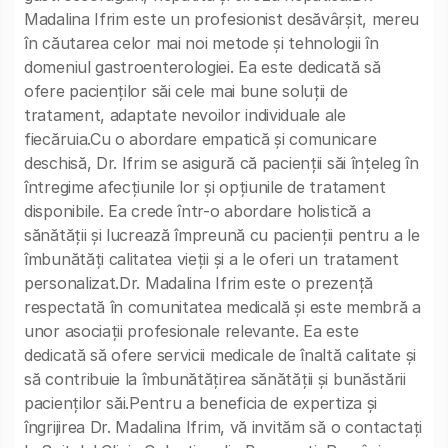
Madalina Ifrim este un profesionist desăvârșit, mereu
în căutarea celor mai noi metode și tehnologii în
domeniul gastroenterologiei. Ea este dedicată să
ofere pacienților săi cele mai bune soluții de
tratament, adaptate nevoilor individuale ale
fiecăruia.Cu o abordare empatică și comunicare
deschisă, Dr. Ifrim se asigură că pacienții săi înțeleg în
întregime afecțiunile lor și opțiunile de tratament
disponibile. Ea crede într-o abordare holistică a
sănătății și lucrează împreună cu pacienții pentru a le
îmbunătăți calitatea vieții și a le oferi un tratament
personalizat.Dr. Madalina Ifrim este o prezență
respectată în comunitatea medicală și este membră a
unor asociații profesionale relevante. Ea este
dedicată să ofere servicii medicale de înaltă calitate și
să contribuie la îmbunătățirea sănătății și bunăstării
pacienților săi.Pentru a beneficia de expertiza și
îngrijirea Dr. Madalina Ifrim, vă invităm să o contactați