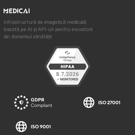
Infrastructură de imagistică medicală
bazată pe AI și API-uri pentru inovatorii
din domeniul sănătății