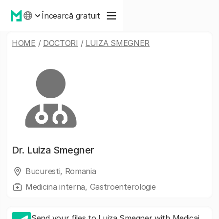
Încearcă gratuit
HOME
/
DOCTORI
/
LUIZA SMEGNER
Dr.
Luiza Smegner
Bucuresti, Romania
Medicina interna, Gastroenterologie
Send your files to Luiza Smegner with Medicai