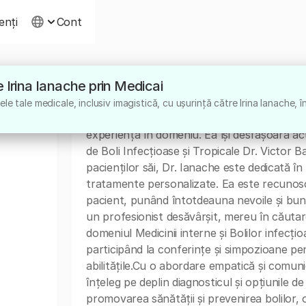
ienți
Cont
re Irina Ianache prin Medicai
Despre
e tale medicale, inclusiv imagistică, cu ușurință către Irina Ianache, î
Dr. Irina Ianache este un medic specializat î
experiență în domeniu. Ea își desfășoară act
de Boli Infecțioase și Tropicale Dr. Victor
pacienților săi, Dr. Ianache este dedicată în
tratamente personalizate. Ea este recunosc
pacient, punând întotdeauna nevoile și bună
un profesionist desăvârșit, mereu în căutar
domeniul Medicinii interne și Bolilor infecț
participând la conferințe și simpozioane pe
abilitățile.Cu o abordare empatică și comunic
înțeleg pe deplin diagnosticul și opțiunile d
promovarea sănătății și prevenirea bolilor, 