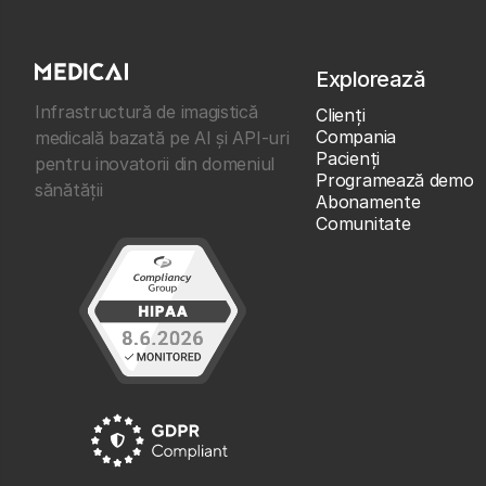
Explorează
Infrastructură de imagistică
Clienţi
Compania
medicală bazată pe AI și API-uri
Pacienți
pentru inovatorii din domeniul
Programează demo
sănătății
Abonamente
Comunitate