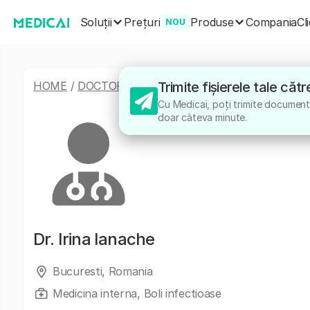
Soluții
Produse
Prețuri
Compania
Cl
NOU
HOME
/
DOCTORI
/
IRINA IANACHE
Trimite fișierele tale căt
Cu Medicai, poți trimite documentel
doar câteva minute.
Dr.
Irina Ianache
Bucuresti, Romania
Medicina interna, Boli infectioase