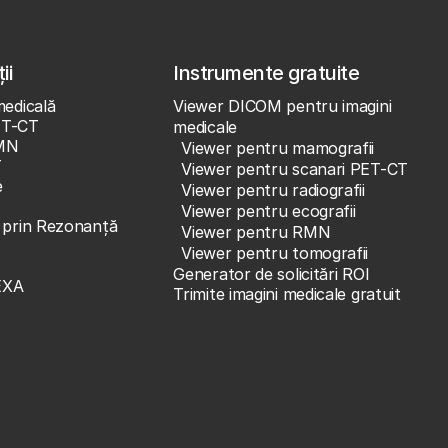
ii
Instrumente gratuite
medicală
Viewer DICOM pentru imagini
ET-CT
medicale
MN
Viewer pentru mamografii
T
Viewer pentru scanari PET-CT
e
Viewer pentru radiografii
Viewer pentru ecografii
e prin Rezonanță
Viewer pentru RMN
Viewer pentru tomografii
Generator de solicitări ROI
EXA
Trimite imagini medicale gratuit