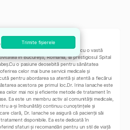
Trimite fișierele
n
n Medicina internă și Boli infecțioase, cu o vastă
ivitatea în București, România, la prestigiosul Spital
 Babeș.Cu o pasiune deosebită pentru sănătatea
 oferirea celor mai bune servicii medicale și
ută pentru abordarea sa atentă și atentă a fiecărui
starea acestora pe primul loc.Dr. Irina Ianache este
ea celor mai noi și eficiente metode de tratament în
ioase. Ea este un membru activ al comunității medicale,
ntru a-și îmbunătăți continuu cunoștințele și
are clară, Dr. Ianache se asigură că pacienții săi
e tratament disponibile. Ea este dedicată în
oferind sfaturi și recomandări pentru un stil de viață