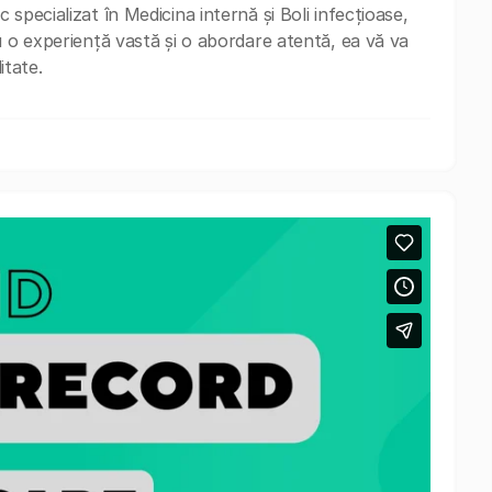
specializat în Medicina internă și Boli infecțioase,
u o experiență vastă și o abordare atentă, ea vă va
itate.