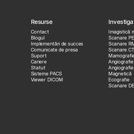
Resurse
Investigaț
Contact
Imagistică 
Blogul
Scanare P
Implementări de succes
Scanare R
Comunicate de presa
Scanare C
Suport
Mamografi
Cariere
Angiografie
Statut
Angiografi
Sisteme PACS
Magnetică
Viewer DICOM
Ecografie
Scanare D