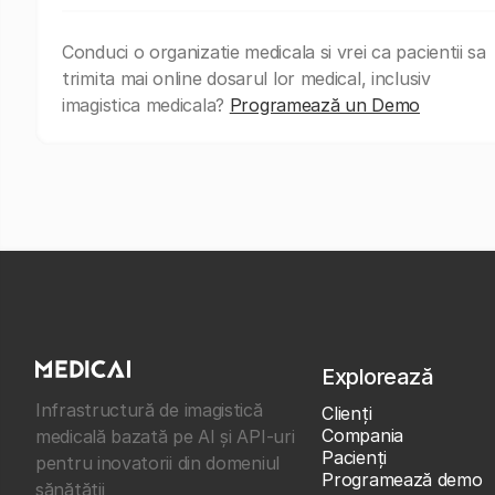
Conduci o organizatie medicala si vrei ca pacientii sa
trimita mai online dosarul lor medical, inclusiv
imagistica medicala?
Programează un Demo
Explorează
Infrastructură de imagistică
Clienţi
Compania
medicală bazată pe AI și API-uri
Pacienți
pentru inovatorii din domeniul
Programează demo
sănătății