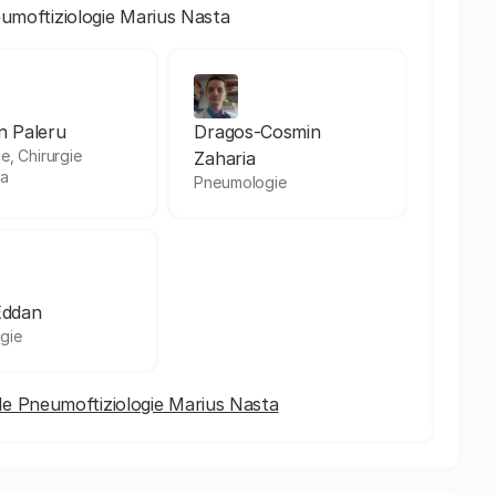
eumoftiziologie Marius Nasta
an Paleru
Dragos-Cosmin
ie, Chirurgie
Zaharia
ca
Pneumologie
Eddan
gie
l de Pneumoftiziologie Marius Nasta