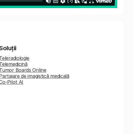
Soluții
Teleradiologie
Telemedicină
Tumor Boards Online
Partajare de imagistică medicală
Co-Pilot AI