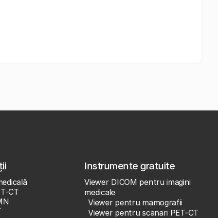
ii
Instrumente gratuite
medicală
Viewer DICOM pentru imagini
ET-CT
medicale
MN
Viewer pentru mamografii
T
Viewer pentru scanari PET-CT