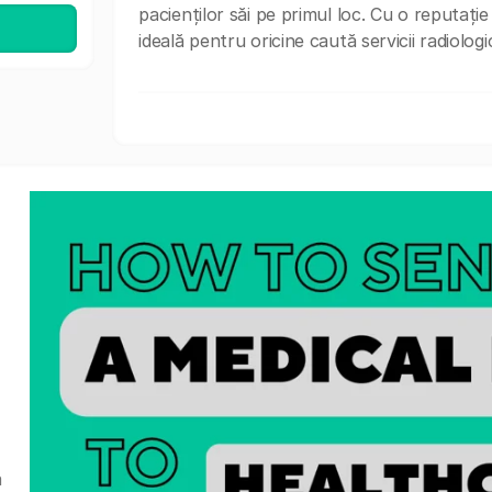
pacienților săi pe primul loc. Cu o reputați
ideală pentru oricine caută servicii radiolog
a