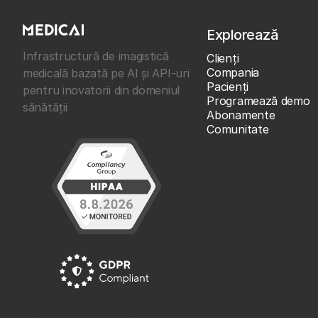
Explorează
Infrastructură de imagistică
Clienţi
Compania
medicală bazată pe AI și API-uri
Pacienți
pentru inovatorii din domeniul
Programează demo
sănătății
Abonamente
Comunitate