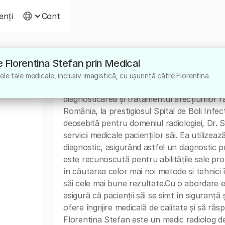
ienți
Cont
re Florentina Stefan prin Medicai
Despre
le tale medicale, inclusiv imagistică, cu ușurință către Florentina
Dr. Florentina Stefan este un medic speciali
diagnosticarea și tratamentul afecțiunilor ra
România, la prestigiosul Spital de Boli Infe
deosebită pentru domeniul radiologiei, Dr. 
servicii medicale pacienților săi. Ea utilize
diagnostic, asigurând astfel un diagnostic p
este recunoscută pentru abilitățile sale pro
în căutarea celor mai noi metode și tehnici 
săi cele mai bune rezultate.Cu o abordare 
asigură că pacienții săi se simt în siguranță ș
ofere îngrijire medicală de calitate și să răs
Florentina Stefan este un medic radiolog d