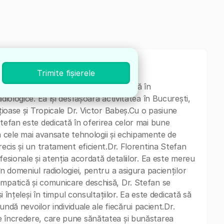
Trimite fișierele
st în Radiologie, cu o vastă experiență în
diologice. Ea își desfășoară activitatea în București,
cțioase și Tropicale Dr. Victor Babeș.Cu o pasiune
Stefan este dedicată în oferirea celor mai bune
ază cele mai avansate tehnologii și echipamente de
recis și un tratament eficient.Dr. Florentina Stefan
fesionale și atenția acordată detaliilor. Ea este mereu
în domeniul radiologiei, pentru a asigura pacienților
empatică și comunicare deschisă, Dr. Stefan se
i înțeleși în timpul consultațiilor. Ea este dedicată să
pundă nevoilor individuale ale fiecărui pacient.Dr.
e încredere, care pune sănătatea și bunăstarea