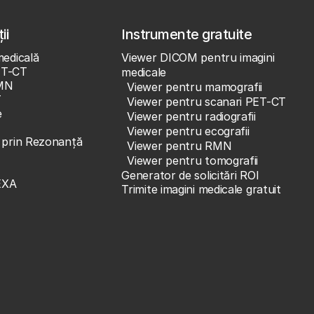
ii
Instrumente gratuite
medicală
Viewer DICOM pentru imagini
ET-CT
medicale
MN
Viewer pentru mamografii
T
Viewer pentru scanari PET-CT
e
Viewer pentru radiografii
Viewer pentru ecografii
e prin Rezonanță
Viewer pentru RMN
Viewer pentru tomografii
Generator de solicitări ROI
EXA
Trimite imagini medicale gratuit