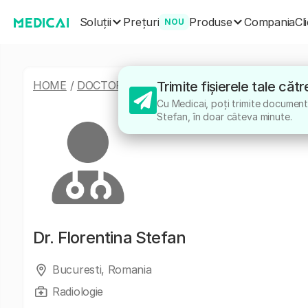
Soluții
Produse
Prețuri
Compania
Cl
NOU
HOME
/
DOCTORI
/
FLORENTINA STEFAN
Trimite fișierele tale căt
Cu Medicai, poți trimite documente
Stefan, în doar câteva minute.
Dr.
Florentina Stefan
Bucuresti, Romania
Radiologie