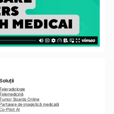
Soluții
Teleradiologie
Telemedicină
Tumor Boards Online
Partajare de imagistică medicală
Co-Pilot AI