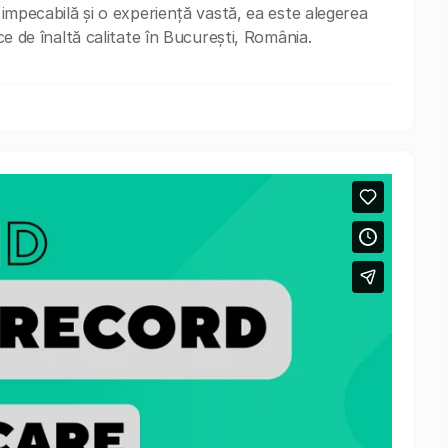
e impecabilă și o experiență vastă, ea este alegerea
ice de înaltă calitate în București, România.