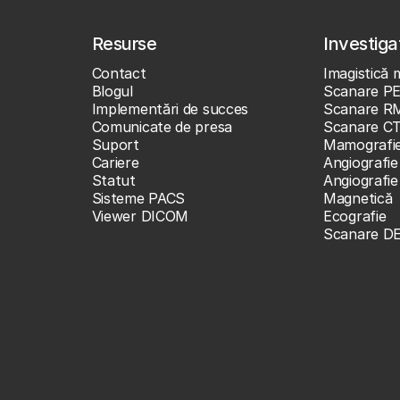
Resurse
Investigaț
Contact
Imagistică 
Blogul
Scanare P
Implementări de succes
Scanare R
Comunicate de presa
Scanare C
Suport
Mamografi
Cariere
Angiografie
Statut
Angiografi
Sisteme PACS
Magnetică
Viewer DICOM
Ecografie
Scanare D