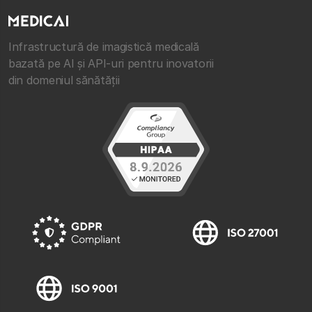
Infrastructură de imagistică medicală
bazată pe AI și API-uri pentru inovatorii
din domeniul sănătății