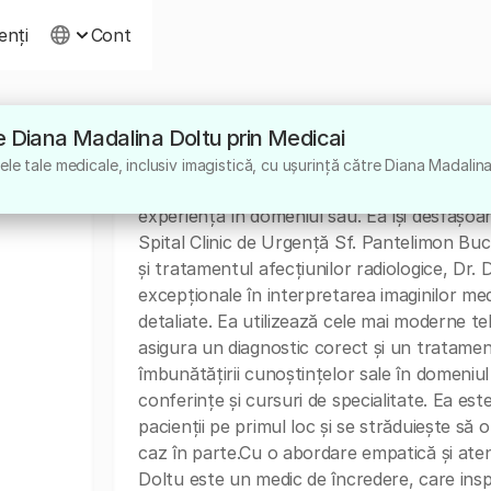
ienți
Cont
tre Diana Madalina Doltu prin Medicai
Despre
le tale medicale, inclusiv imagistică, cu ușurință către Diana Madalin
Dr. Diana Madalina Doltu este un medic speci
experiență în domeniul său. Ea își desfășoar
Spital Clinic de Urgență Sf. Pantelimon Bu
și tratamentul afecțiunilor radiologice, Dr. 
excepționale în interpretarea imaginilor med
detaliate. Ea utilizează cele mai moderne t
asigura un diagnostic corect și un tratamen
îmbunătățirii cunoștințelor sale în domeniul r
conferințe și cursuri de specialitate. Ea es
pacienții pe primul loc și se străduiește să 
caz în parte.Cu o abordare empatică și atent
Doltu este un medic de încredere, care inspi