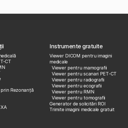
ii
Instrumente gratuite
medicală
Viewer DICOM pentru imagini
ET-CT
medicale
MN
Viewer pentru mamografii
T
Viewer pentru scanari PET-CT
e
Viewer pentru radiografii
Viewer pentru ecografii
e prin Rezonanță
Viewer pentru RMN
Viewer pentru tomografii
Generator de solicitări ROI
EXA
Trimite imagini medicale gratuit