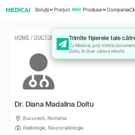
Soluții
Produse
Prețuri
Compania
Cl
NOU
HOME
/
DOCTORI
/
DIANA MADALINA DOLTU
Trimite fișierele tale că
Cu Medicai, poți trimite documente
Doltu, în doar câteva minute.
Dr.
Diana Madalina Doltu
Bucuresti, Romania
Radiologie, Neuroradiologie