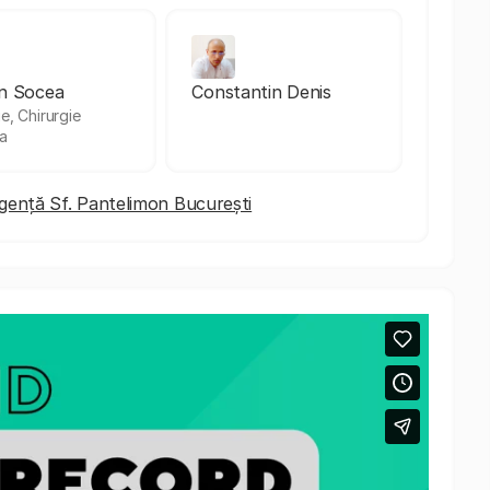
n Socea
Constantin Denis
ie, Chirurgie
a
 Urgență Sf. Pantelimon București