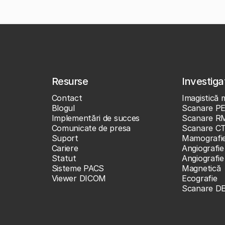
Resurse
Investigaț
Contact
Imagistică 
Blogul
Scanare P
Implementări de succes
Scanare R
Comunicate de presa
Scanare C
Suport
Mamografi
Cariere
Angiografie
Statut
Angiografi
Sisteme PACS
Magnetică
Viewer DICOM
Ecografie
Scanare D