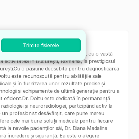
Trimite fișierele
a
alist în Radiologie și Neuroradiologie, cu o vastă
ă activitatea în București, România, la prestigiosul
curești.Cu o pasiune deosebită pentru diagnosticarea
Doltu este recunoscută pentru abilitățile sale
icale și în furnizarea unor rezultate precise și
ehnologii și echipamente de ultimă generație pentru a
t eficient.Dr. Doltu este dedicată în permanență
adiologiei și neuroradiologiei, participând activ la
te un profesionist desăvârșit, care pune mereu
ofere cele mai bune soluții medicale pentru fiecare
ă la nevoile pacienților săi, Dr. Diana Madalina
ră încredere și siguranță. Ea este o alegere