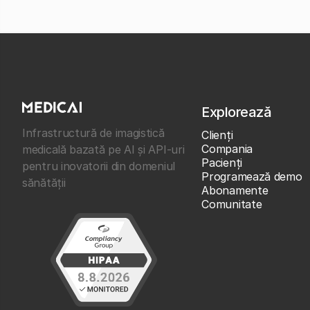
Explorează
Infrastructură de imagistică
Clienţi
Compania
medicală bazată pe AI și API-uri
Pacienți
pentru inovatorii din domeniul
Programează demo
sănătății
Abonamente
Comunitate