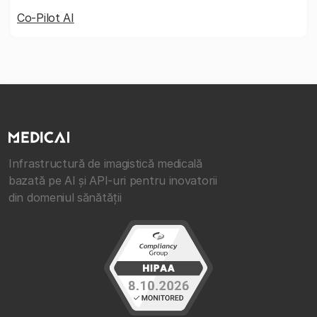
Co-Pilot AI
Infrastructură de imagistică medicală
bazată pe AI și API-uri pentru inovatorii
din domeniul sănătății