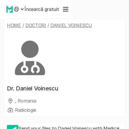
Încearcă gratuit
HOME
/
DOCTORI
/
DANIEL VOINESCU
Dr.
Daniel Voinescu
, Romania
Radiologie
Send your files to Daniel Voinescu with Medicai