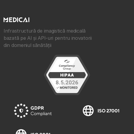
Infrastructură de imagistică medicală
bazată pe AI și API-uri pentru inovatorii
din domeniul sănătății