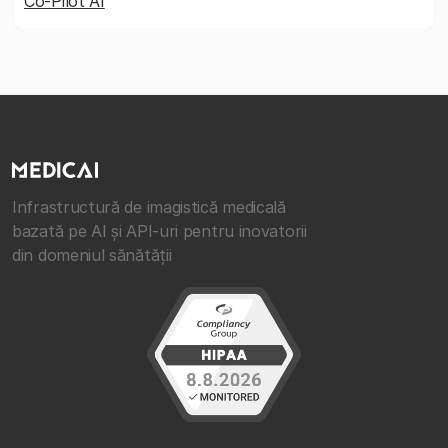
Co-Pilot AI
Infrastructură de imagistică medicală
bazată pe AI și API-uri pentru inovatorii
din domeniul sănătății