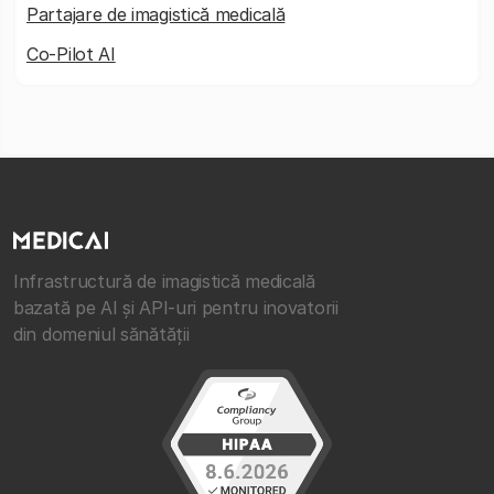
Partajare de imagistică medicală
Co-Pilot AI
Infrastructură de imagistică medicală
bazată pe AI și API-uri pentru inovatorii
din domeniul sănătății