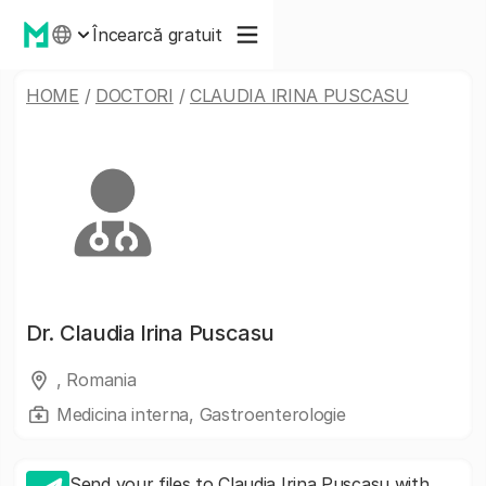
Încearcă gratuit
HOME
/
DOCTORI
/
CLAUDIA IRINA PUSCASU
Dr.
Claudia Irina Puscasu
, Romania
Medicina interna, Gastroenterologie
Send your files to Claudia Irina Puscasu with