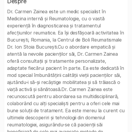
Despre
Dr. Carmen Zainea este un medic specialist în
Medicina internă și Reumatologie, cu o vastă
experiență în diagnosticarea și tratamentul
afecțiunilor reumatice. Ea își desfășoară activitatea în
București, Romania, la Centrul de Boli Reumatismale
Dr. Ion Stoia București.Cu o abordare empatică și
atentă la nevoile pacienților săi, Dr. Carmen Zainea
oferă consultații și tratamente personalizate,
adaptate fiecărui pacient în parte. Ea este dedicată în
mod special îmbunătățirii calității vieții pacienților săi,
ajutându-i să-și recâștige mobilitatea și să trăiască o
viață activă și sănătoasă.Dr. Carmen Zainea este
recunoscută pentru abordarea sa multidisciplinară,
colaborând cu alți specialiști pentru a oferi cele mai
bune soluții de tratament. Ea este mereu la curent cu
ultimele descoperiri și tehnologii din domeniul
reumatologiei, asigurându-se că pacienții săi
beneficiază de cele mai avansate metode de