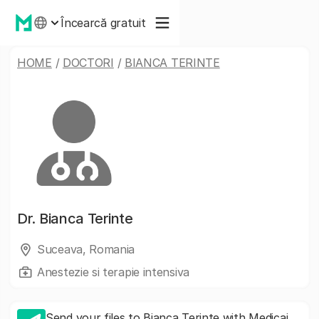
Încearcă gratuit
HOME
/
DOCTORI
/
BIANCA TERINTE
Dr.
Bianca Terinte
Suceava, Romania
Anestezie si terapie intensiva
Send your files to Bianca Terinte with Medicai