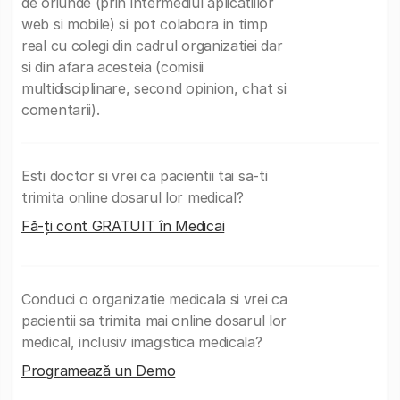
de oriunde (prin intermediul aplicatiilor
web si mobile) si pot colabora in timp
real cu colegi din cadrul organizatiei dar
si din afara acesteia (comisii
multidisciplinare, second opinion, chat si
comentarii).
Esti doctor si vrei ca pacientii tai sa-ti
trimita online dosarul lor medical?
Fă-ți cont GRATUIT în Medicai
Conduci o organizatie medicala si vrei ca
pacientii sa trimita mai online dosarul lor
medical, inclusiv imagistica medicala?
Programează un Demo