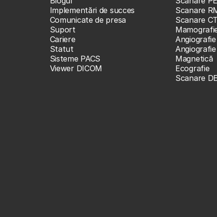
Blogul
Scanare P
Implementări de succes
Scanare R
Comunicate de presa
Scanare C
Suport
Mamografi
Cariere
Angiografie
Statut
Angiografi
Sisteme PACS
Magnetică
Viewer DICOM
Ecografie
Scanare D