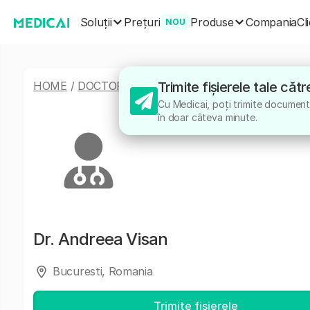
Soluții
Produse
Prețuri
Compania
Cl
NOU
HOME
/
DOCTORI
/
ANDREEA VISAN
Trimite fișierele tale că
Cu Medicai, poți trimite documente
în doar câteva minute.
Dr.
Andreea Visan
Bucuresti, Romania
Trimite fișierele