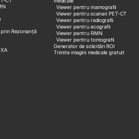
ET-CT
medicale
MN
Viewer pentru mamografii
T
Viewer pentru scanari PET-CT
e
Viewer pentru radiografii
Viewer pentru ecografii
e prin Rezonanță
Viewer pentru RMN
Viewer pentru tomografii
Generator de solicitări ROI
EXA
Trimite imagini medicale gratuit