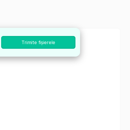
Trimite fișierele
,