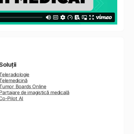
Soluții
Teleradiologie
Telemedicină
Tumor Boards Online
Partajare de imagistică medicală
Co-Pilot AI