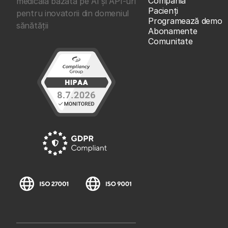
Compania
medicală bazată pe AI și API-uri
Pacienți
pentru inovatorii din domeniul
Programează demo
sănătății
Abonamente
Comunitate