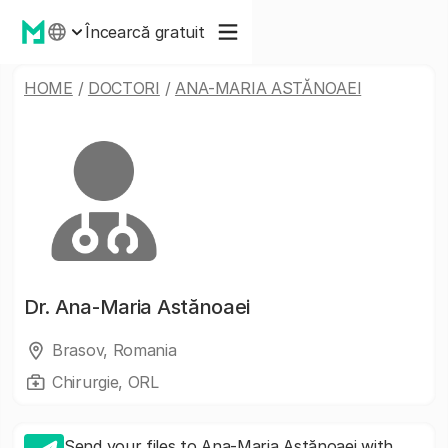
Încearcă gratuit
HOME
/
DOCTORI
/
ANA-MARIA ASTĂNOAEI
Dr.
Ana-Maria Astănoaei
Brasov, Romania
Chirurgie, ORL
Send your files to Ana-Maria Astănoaei with