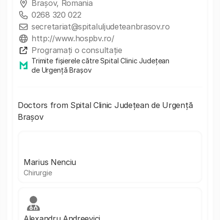
Brașov, Romania
0268 320 022
secretariat@spitaluljudeteanbrasov.ro
http://www.hospbv.ro/
Programați o consultație
Trimite fișierele către Spital Clinic Județean
de Urgență Brașov
Doctors from Spital Clinic Județean de Urgență
Brașov
Marius Nenciu
Chirurgie
Alexandru Andreevici