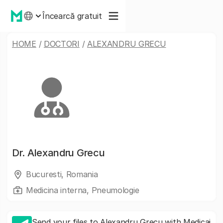
Încearcă gratuit
HOME
/
DOCTORI
/
ALEXANDRU GRECU
Dr.
Alexandru Grecu
Bucuresti, Romania
Medicina interna, Pneumologie
Send your files to Alexandru Grecu with Medicai