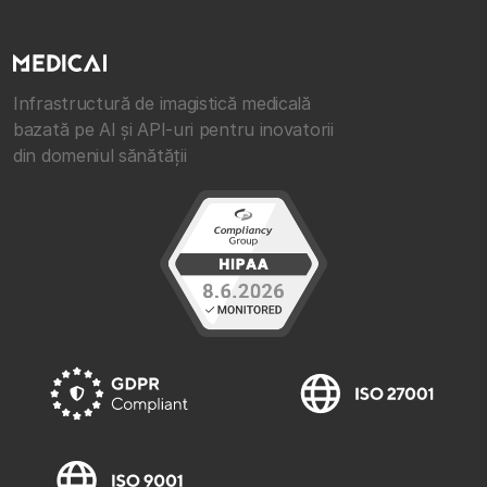
Infrastructură de imagistică medicală
bazată pe AI și API-uri pentru inovatorii
din domeniul sănătății