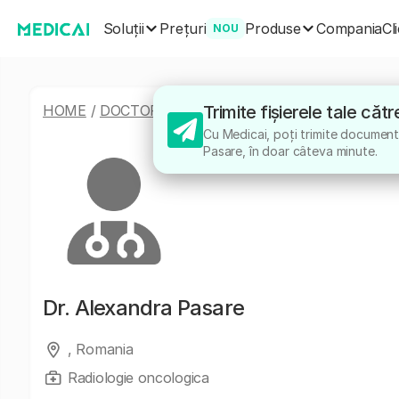
Soluții
Produse
Prețuri
Compania
Cl
NOU
HOME
/
DOCTORI
/
ALEXANDRA PASARE
Trimite fișierele tale că
Cu Medicai, poți trimite documente
Pasare, în doar câteva minute.
Dr.
Alexandra Pasare
, Romania
Radiologie oncologica