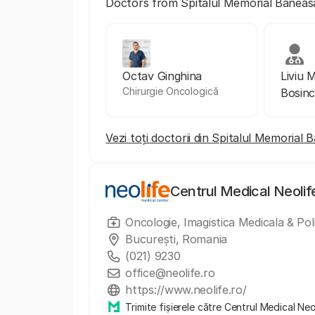
Doctors from Spitalul Memorial Baneas
Octav Ginghina
Liviu 
Chirurgie Oncologică
Bosin
Vezi toți doctorii din Spitalul Memorial 
Centrul Medical Neolif
Oncologie, Imagistica Medicala & Poli
București, Romania
(021) 9230
office@neolife.ro
https://www.neolife.ro/
Trimite fișierele către Centrul Medical Neo