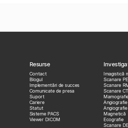
Resurse
Investigaț
Contact
Imagistică 
Blogul
Scanare P
Implementări de succes
Scanare R
Comunicate de presa
Scanare C
Suport
Mamografi
Cariere
Angiografie
Statut
Angiografi
Sisteme PACS
Magnetică
Viewer DICOM
Ecografie
Scanare D