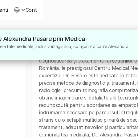
ienți
Cont
tre Alexandra Pasare prin Medicai
Despre
le tale medicale, inclusiv imagistică, cu ușurință către Alexandra
Dr. Alexandra Păsăre este un medic speciali
diagnosticarea și tratamentul afecțiunilor o
România, la prestigiosul Centru Medical Ne
expertiză, Dr. Păsăre este dedicată în totali
precise metode de diagnostic și tratament. E
radiologie, precum tomografia computerizat
obține imagini clare și detaliate ale țesutur
recunoscută pentru abordarea sa empatică și 
îndrumarea necesare pe parcursul întregulu
strâns cu o echipă multidisciplinară de spec
tratament, adaptat nevoilor și particularităț
comunitatea medicală, Dr. Alexandra Păsăre 