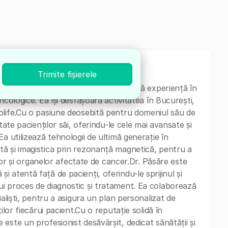
Trimite fișierele
st în Radiologie Oncologică, cu o vastă experiență în
ncologice. Ea își desfășoară activitatea în București,
olife.Cu o pasiune deosebită pentru domeniul său de
tate pacienților săi, oferindu-le cele mai avansate și
a utilizează tehnologii de ultimă generație în
ă și imagistica prin rezonanță magnetică, pentru a
ilor și organelor afectate de cancer.Dr. Păsăre este
atentă față de pacienți, oferindu-le sprijinul și
i proces de diagnostic și tratament. Ea colaborează
ialiști, pentru a asigura un plan personalizat de
ilor fiecărui pacient.Cu o reputație solidă în
este un profesionist desăvârșit, dedicat sănătății și