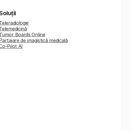
Soluții
Teleradiologie
Telemedicină
Tumor Boards Online
Partajare de imagistică medicală
Co-Pilot AI