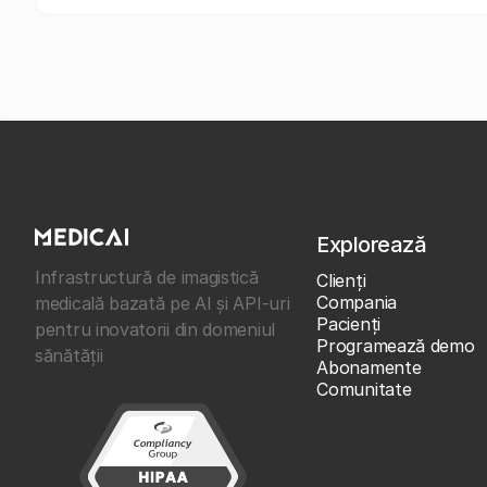
Explorează
Infrastructură de imagistică
Clienţi
Compania
medicală bazată pe AI și API-uri
Pacienți
pentru inovatorii din domeniul
Programează demo
sănătății
Abonamente
Comunitate