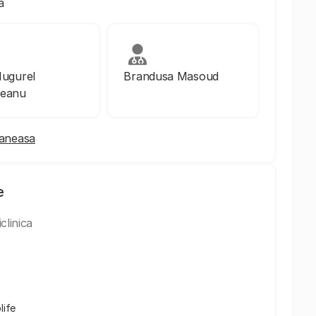
a
Mugurel
Brandusa Masoud
ceanu
Baneasa
e
clinica
life