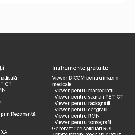
ii
Instrumente gratuite
medicală
Viewer DICOM pentru imagini
ET-CT
medicale
MN
Viewer pentru mamografii
T
Viewer pentru scanari PET-CT
e
Viewer pentru radiografii
Viewer pentru ecografii
e prin Rezonanță
Viewer pentru RMN
Viewer pentru tomografii
Generator de solicitări ROI
EXA
Trimite imagini medicale gratuit