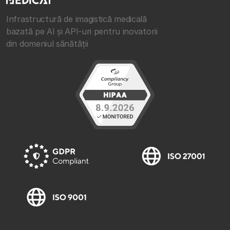
Infrastructură de imagistică medicală
bazată pe AI și API-uri pentru inovatorii
din domeniul sănătății