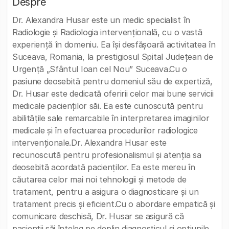
Despre
Dr. Alexandra Husar este un medic specialist în
Radiologie și Radiologia intervențională, cu o vastă
experiență în domeniu. Ea își desfășoară activitatea în
Suceava, Romania, la prestigiosul Spital Județean de
Urgență „Sfântul Ioan cel Nou” Suceava.Cu o
pasiune deosebită pentru domeniul său de expertiză,
Dr. Husar este dedicată oferirii celor mai bune servicii
medicale pacienților săi. Ea este cunoscută pentru
abilitățile sale remarcabile în interpretarea imaginilor
medicale și în efectuarea procedurilor radiologice
intervenționale.Dr. Alexandra Husar este
recunoscută pentru profesionalismul și atenția sa
deosebită acordată pacienților. Ea este mereu în
căutarea celor mai noi tehnologii și metode de
tratament, pentru a asigura o diagnosticare și un
tratament precis și eficient.Cu o abordare empatică și
comunicare deschisă, Dr. Husar se asigură că
pacienții săi înțeleg pe deplin diagnosticul și opțiunile