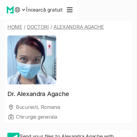
Încearcă gratuit
HOME
/
DOCTORI
/
ALEXANDRA AGACHE
Dr.
Alexandra Agache
Bucuresti, Romania
Chirurgie generala
Send your files to Alexandra Agache with