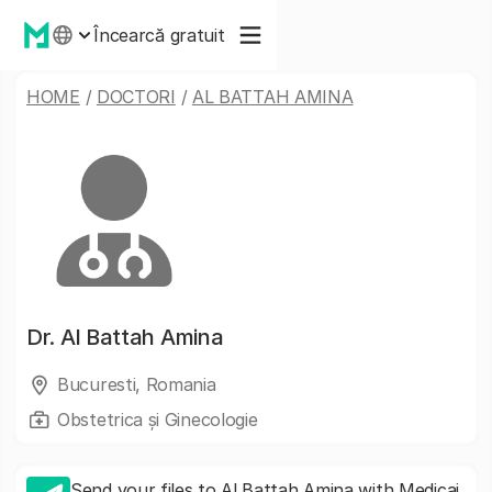
Încearcă gratuit
HOME
/
DOCTORI
/
AL BATTAH AMINA
Dr.
Al Battah Amina
Bucuresti, Romania
Obstetrica și Ginecologie
Send your files to Al Battah Amina with Medicai