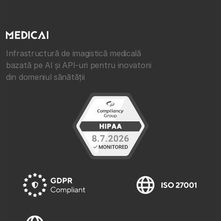
Infrastructură de imagistică medicală
bazată pe AI și API-uri pentru inovatorii
din domeniul sănătății