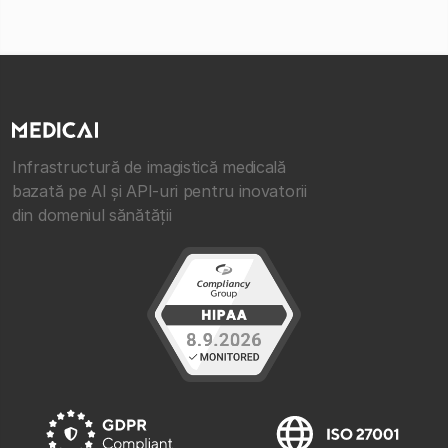
Infrastructură de imagistică medicală
bazată pe AI și API-uri pentru inovatorii
din domeniul sănătății