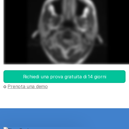
Avvia DICOM Viewer
Richiedi una prova gratuita di 14 giorni
o
Prenota una demo