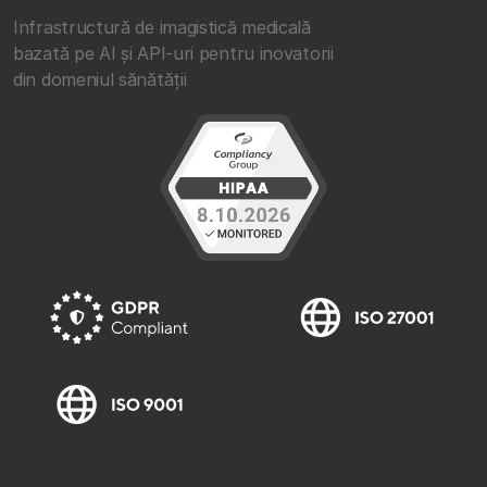
Infrastructură de imagistică medicală
bazată pe AI și API-uri pentru inovatorii
din domeniul sănătății