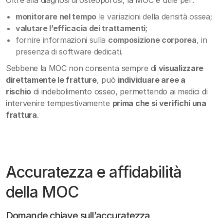
Oltre alla diagnosi di osteoporosi, la MOC è utile per:
monitorare nel tempo
le variazioni della densità ossea;
valutare l’efficacia dei trattamenti
;
fornire informazioni sulla
composizione corporea
, in
presenza di software dedicati.
Sebbene la MOC non consenta sempre di
visualizzare
direttamente le fratture
, può
individuare aree a
rischio
di indebolimento osseo, permettendo ai medici di
intervenire tempestivamente
prima che si verifichi una
frattura
.
Accuratezza e affidabilità
della MOC
Domande chiave sull’accuratezza