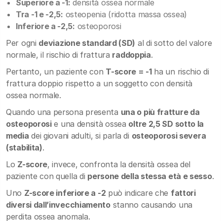
Superiore a -1:
densità ossea normale
Tra -1 e -2,5:
osteopenia (ridotta massa ossea)
Inferiore a -2,5:
osteoporosi
Per ogni
deviazione standard (SD)
al di sotto del valore
normale, il rischio di frattura
raddoppia
.
Pertanto, un paziente con
T-score = -1
ha un rischio di
frattura doppio rispetto a un soggetto con densità
ossea normale.
Quando una persona presenta
una o più fratture da
osteoporosi
e una densità ossea
oltre 2,5 SD sotto la
media
dei giovani adulti, si parla di
osteoporosi severa
(stabilita)
.
Lo
Z-score
, invece, confronta la densità ossea del
paziente con quella di
persone della stessa età e sesso
.
Uno
Z-score inferiore a -2
può indicare che
fattori
diversi dall’invecchiamento
stanno causando una
perdita ossea anomala.