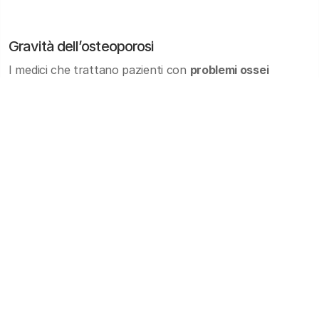
Gravità dell’osteoporosi
I medici che trattano pazienti con
problemi ossei
avanzati
possono riscontrare casi di
osteoporosi
severa
, caratterizzati da valori di densità ossea molto
bassi che incidono direttamente sul piano terapeutico.
Un
T-score pari o inferiore a -2,5
rappresenta la
soglia
diagnostica
per l’osteoporosi, ma la presenza di
fratture pregresse
può collocare il paziente nella
categoria di
osteoporosi severa
.
Interpretazione corretta dei risultati
Il dubbio
sull’accuratezza dei risultati MOC
emerge
spesso nei casi vicini ai limiti diagnostici.
In queste situazioni, i radiologi possono ricorrere a