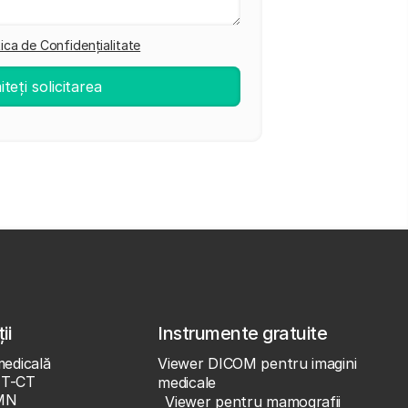
tica de Confidențialitate
ii
Instrumente gratuite
medicală
Viewer DICOM pentru imagini
ET-CT
medicale
MN
Viewer pentru mamografii