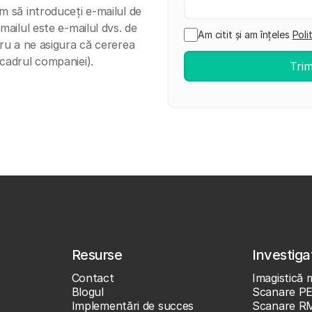
m să introduceți e-mailul de
mailul este e-mailul dvs. de
Am citit și am înțeles
Poli
tru a ne asigura că cererea
 cadrul companiei).
Resurse
Investigaț
Contact
Imagistică 
Blogul
Scanare P
Implementări de succes
Scanare R