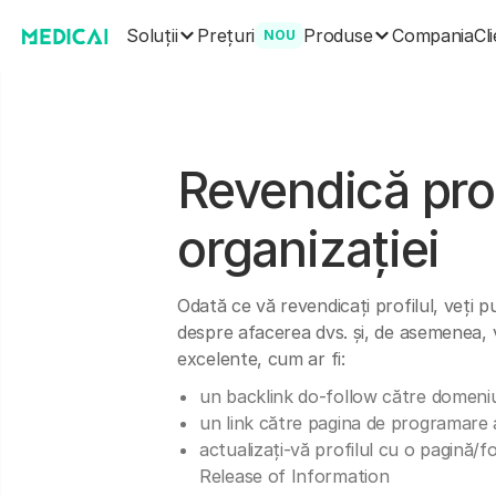
Soluții
Produse
Prețuri
Compania
Cli
NOU
Revendică prof
organizației
Odată ce vă revendicați profilul, veți 
despre afacerea dvs. și, de asemenea, 
excelente, cum ar fi:
un backlink do-follow către domeniu
un link către pagina de programare a
actualizați-vă profilul cu o pagină/
Release of Information