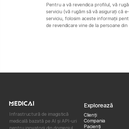
Pentru a vă revendica profilul, vă rugă
serviciu (vă rugăm să vă asigurați că e-
serviciu, folosim aceste informații pen
de revendicare vine de la persoane din
Explorează
Infrastructură de imagistică
Clienţi
Compania
medicală bazată pe AI și API-uri
Pacienți
pentru inovatorii din domeniul