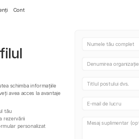
enți
Cont
ilul
putea schimba informațiile
veți avea acces la avantaje
l tău
 rezervării
formular personalizat