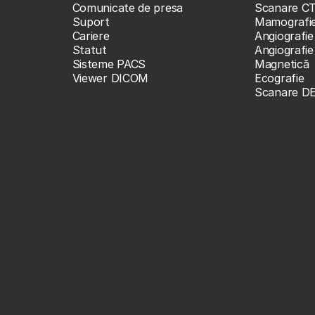
Comunicate de presa
Scanare C
Suport
Mamografi
Cariere
Angiografie
Statut
Angiografi
Sisteme PACS
Magnetică
Viewer DICOM
Ecografie
Scanare D