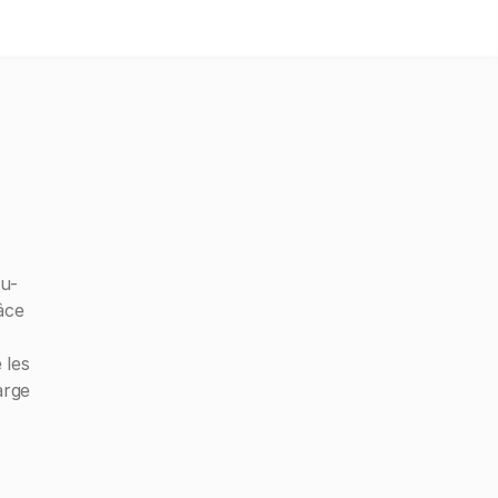
au-
âce
 les
arge