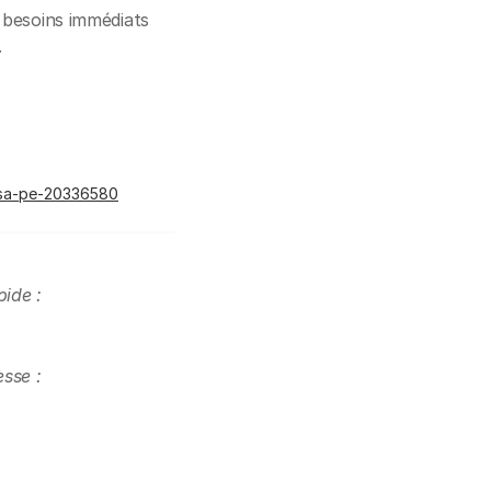
 besoins immédiats
.
iasa-pe-20336580
pide :
sse :