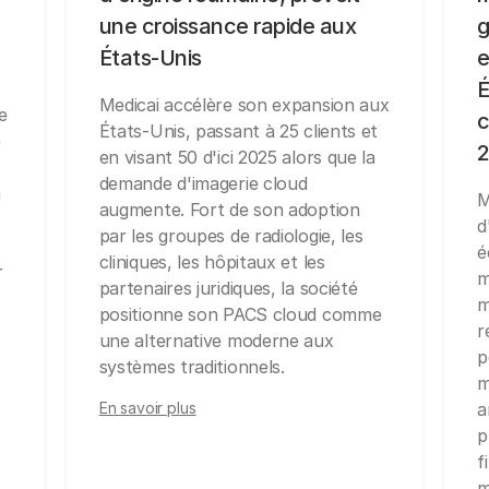
une croissance rapide aux
g
États-Unis
e
É
Medicai accélère son expansion aux
e
c
États-Unis, passant à 25 clients et
e
en visant 50 d'ici 2025 alors que la
demande d'imagerie cloud
a
M
augmente. Fort de son adoption
d
par les groupes de radiologie, les
é
cliniques, les hôpitaux et les
r
m
partenaires juridiques, la société
m
positionne son PACS cloud comme
r
une alternative moderne aux
p
systèmes traditionnels.
m
En savoir plus
a
p
f
m