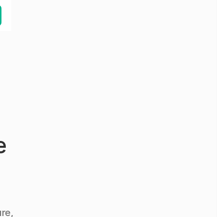
e
re,