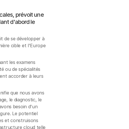
cales, prévoit une
lant d'abord le
it de se développer à
ière cible et l'Europe
nant les examens
té ou de spécialités
vent accorder à leurs
gnifie que nous avons
e, le diagnostic, le
s avons besoin d'un
gure. Le potentiel
es et construisons
astructure cloud telle