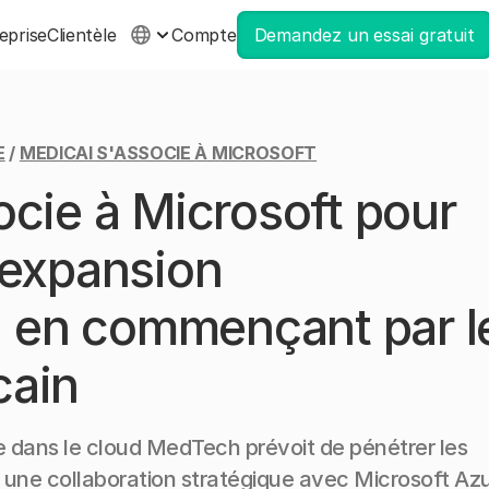
eprise
Clientèle
Compte
Demandez un essai gratuit
E
/
MEDICAI S'ASSOCIE À MICROSOFT
ocie à Microsoft pour
 expansion
e, en commençant par l
cain
e dans le cloud MedTech prévoit de pénétrer les
 une collaboration stratégique avec Microsoft Azu