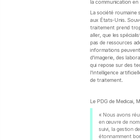
la communication en l
La société roumaine s
aux États-Unis. Souve
traitement prend trop
aller, que les spécial
pas de ressources adé
informations peuvent 
d'imagerie, des labora
qui repose sur des te
l'intelligence artific
de traitement.
Le PDG de Medicai, Mi
« Nous avons réus
en œuvre de nombre
suivi, la gestion 
étonnamment bons