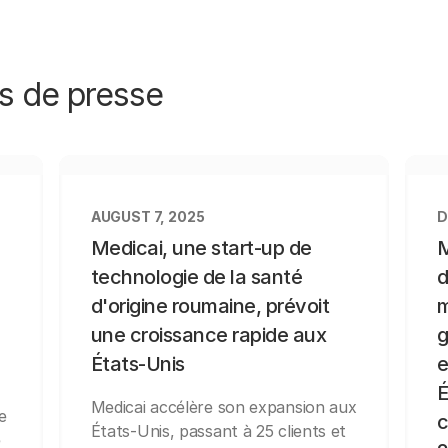
s de presse
AUGUST 7, 2025
D
Medicai, une start-up de
M
technologie de la santé
d
d'origine roumaine, prévoit
m
une croissance rapide aux
g
États-Unis
e
É
Medicai accélère son expansion aux
e
c
États-Unis, passant à 25 clients et
e