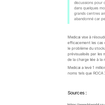
discussions pour 
dans quelques moi
grands centres amé
abandonné car per
Medicai vise à résoud
efficacement les cas
le problème du stock
prévisualisés par les 
de la charge liée à l
Medicai a levé 1 milli
noms tels que ROCA 
Sources :
https://www.htworld.co