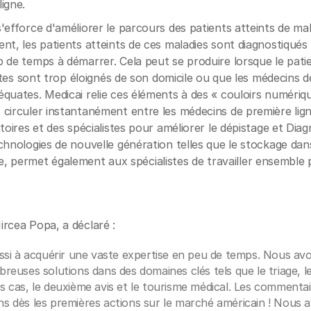
igne.
'efforce d'améliorer le parcours des patients atteints de ma
nt, les patients atteints de ces maladies sont diagnostiqués 
 de temps à démarrer. Cela peut se produire lorsque le patie
istes sont trop éloignés de son domicile ou que les médecins d
quates. Medicai relie ces éléments à des « couloirs numériqu
circuler instantanément entre les médecins de première lign
toires et des spécialistes pour améliorer le dépistage et Diag
chnologies de nouvelle génération telles que le stockage dans
ielle, permet également aux spécialistes de travailler ensemble
rcea Popa, a déclaré :
si à acquérir une vaste expertise en peu de temps. Nous avo
uses solutions dans des domaines clés tels que le triage, le 
des cas, le deuxième avis et le tourisme médical. Les commenta
 dès les premières actions sur le marché américain ! Nous 