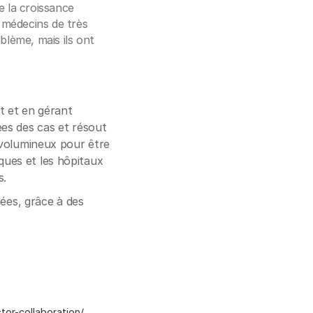
e la croissance
 médecins de très
blème, mais ils ont
t et en gérant
es des cas et résout
 volumineux pour être
iques et les hôpitaux
s.
ées, grâce à des
tor-collaboration/