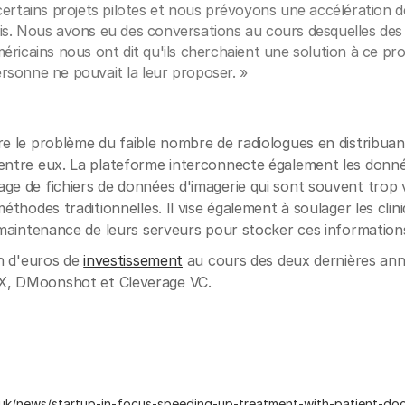
certains projets pilotes et nous prévoyons une accélération d
s. Nous avons eu des conversations au cours desquelles des
ricains nous ont dit qu'ils cherchaient une solution à ce pro
sonne ne pouvait la leur proposer. »
re le problème du faible nombre de radiologues en distribuan
 entre eux. La plateforme interconnecte également les donné
age de fichiers de données d'imagerie qui sont souvent trop
méthodes traditionnelles. Il vise également à soulager les clin
a maintenance de leurs serveurs pour stocker ces information
on d'euros de
investissement
au cours des deux dernières ann
X, DMoonshot et Cleverage VC.
.uk/news/startup-in-focus-speeding-up-treatment-with-patient-doc