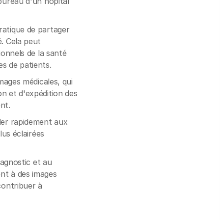
bureau d'un hôpital
ratique de partager
é. Cela peut
ionnels de la santé
s de patients.
images médicales, qui
n et d'expédition des
nt.
éder rapidement aux
lus éclairées
iagnostic et au
ent à des images
contribuer à