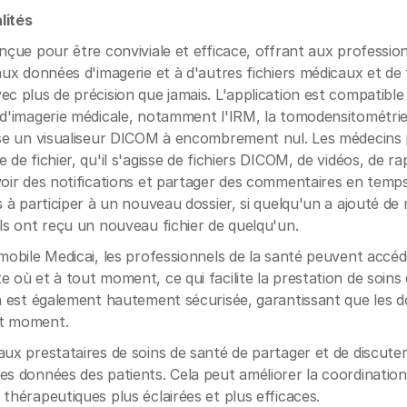
lités
onçue pour être conviviale et efficace, offrant aux profession
aux données d'imagerie et à d'autres fichiers médicaux et de t
ec plus de précision que jamais. L'application est compatible
 d'imagerie médicale, notamment l'IRM, la tomodensitométrie,
lise un visualiseur DICOM à encombrement nul. Les médecins
 de fichier, qu'il s'agisse de fichiers DICOM, de vidéos, de r
voir des notifications et partager des commentaires en temps r
és à participer à un nouveau dossier, si quelqu'un a ajouté de
ils ont reçu un nouveau fichier de quelqu'un.
 mobile Medicai, les professionnels de la santé peuvent accé
e où et à tout moment, ce qui facilite la prestation de soins
on est également hautement sécurisée, garantissant que les 
ut moment.
aux prestataires de soins de santé de partager et de discute
es données des patients. Cela peut améliorer la coordinatio
 thérapeutiques plus éclairées et plus efficaces.