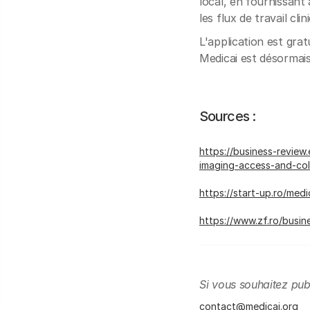
local, en fournissant
les flux de travail cl
L'application est grat
Medicai est désormais
Sources :
https://business-revie
imaging-access-and-co
https://start-up.ro/me
https://www.zf.ro/busine
Si vous souhaitez pub
contact@medicai.org