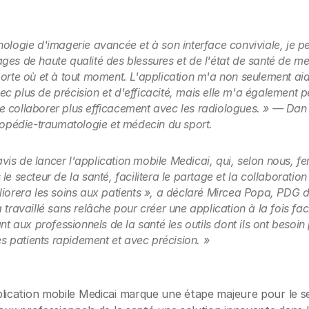
ologie d'imagerie avancée et à son interface conviviale, je p
es de haute qualité des blessures et de l'état de santé de mes
porte où et à tout moment. L'application m'a non seulement ai
c plus de précision et d'efficacité, mais elle m'a également 
 collaborer plus efficacement avec les radiologues. » — Dan
thopédie-traumatologie et médecin du sport.
s de lancer l'application mobile Medicai, qui, selon nous, fe
le secteur de la santé, facilitera le partage et la collaboratio
liorera les soins aux patients », a déclaré Mircea Popa, PDG 
travaillé sans relâche pour créer une application à la fois facile
ant aux professionnels de la santé les outils dont ils ont besoi
les patients rapidement et avec précision. »
lication mobile Medicai marque une étape majeure pour le s