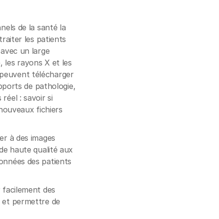
nels de la santé la
raiter les patients
 avec un large
 les rayons X et les
 peuvent télécharger
apports de pathologie,
éel : savoir si
 nouveaux fichiers
der à des images
 de haute qualité aux
données des patients
r facilement des
n et permettre de