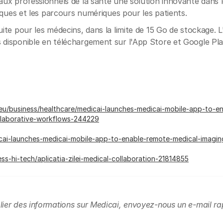
 aux professionnels de la santé une solution innovante dans l
iniques et les parcours numériques pour les patients.
uite pour les médecins, dans la limite de 15 Go de stockage. L
 disponible en téléchargement sur l'App Store et Google Pla
w.eu/business/healthcare/medicai-launches-medicai-mobile-app-to-e
llaborative-workflows-244229
dicai-launches-medicai-mobile-app-to-enable-remote-medical-imagi
ss-hi-tech/aplicatia-zilei-medical-collaboration-21814855
lier des informations sur Medicai, envoyez-nous un e-mail ra