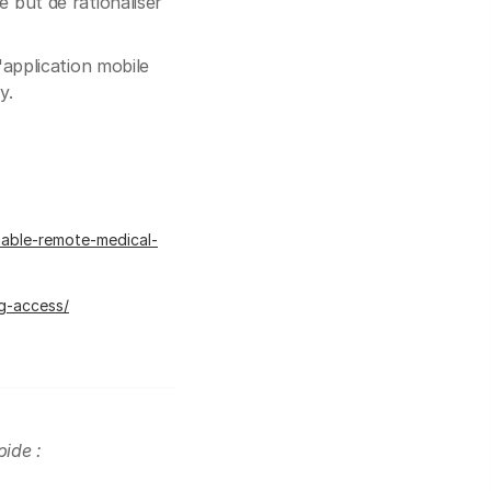
e but de rationaliser
'application mobile
y.
nable-remote-medical-
ng-access/
pide :