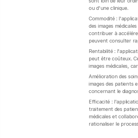
sont loin de leur ord
ou d'une clinique.
Commodité : l'applica
des images médicales 
contribuer à accélére
peuvent consulter rap
Rentabilité : l'applic
peut être coûteux. Ce
images médicales, ca
Amélioration des soin
images des patients et
concernant le diagnos
Efficacité : l'applica
traitement des patien
médicales et collabor
rationaliser le proces