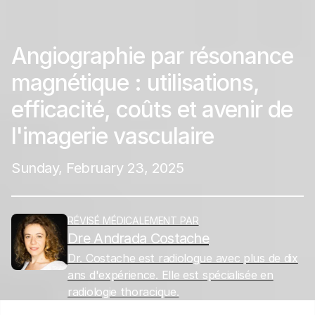
Angiographie par résonance
magnétique : utilisations,
efficacité, coûts et avenir de
l'imagerie vasculaire
Sunday, February 23, 2025
RÉVISÉ MÉDICALEMENT PAR
Dre Andrada Costache
Dr. Costache est radiologue avec plus de dix
ans d'expérience. Elle est spécialisée en
radiologie thoracique.