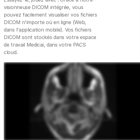
visionneuse DICOM intégrée, vous
pouvez facilement visualiser vos fichiers
DICOM n'importe où en ligne (Web,
dans l'application mobile). Vos fichiers
DICOM sont stockés dans votre espace
de travail Medicai, dans votre PACS
cloud.