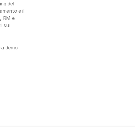
ing del
tamento e il
C, RM e
i sui
na demo