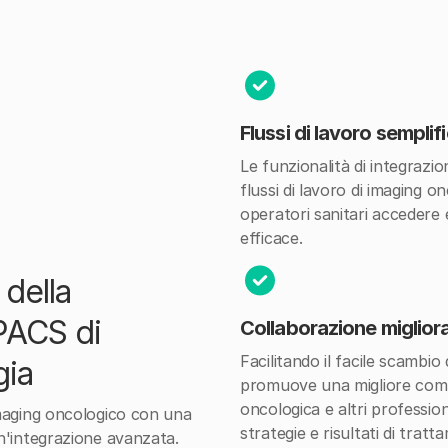
Flussi di lavoro semplifi
Le funzionalità di integrazio
flussi di lavoro di imaging o
operatori sanitari accedere e
efficace.
 della
PACS di
Collaborazione miglior
Facilitando il facile scambio
gia
promuove una migliore comun
oncologica e altri profession
imaging oncologico con una
strategie e risultati di tratt
un'integrazione avanzata.