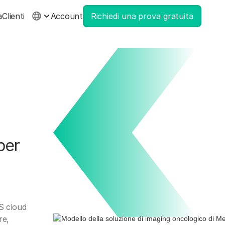
a
Clienti
Account
Richiedi una prova gratuita
per
CS cloud
re,