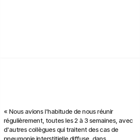
diagnostiqués et a permis à un vaste réseau de
spécialistes de collaborer efficacement. Ce réseau
permet des évaluations rationalisées par des experts
pour chaque cas.
« Nous avions l'habitude de nous réunir
régulièrement, toutes les 2 à 3 semaines, avec
d'autres collègues qui traitent des cas de
pneumonie interstitielle diffuse, dans