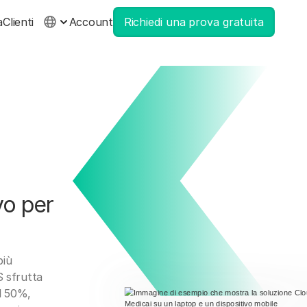
a
Clienti
Account
Richiedi una prova gratuita
vo per
più
S sfrutta
el 50%,