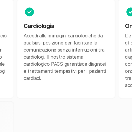
Cardiologia
On
 ciò
Accedi alle immagini cardiologiche da
L'e
qualsiasi posizione per facilitare la
gli
r
comunicazione senza interruzioni tra
art
o
cardiologi. Il nostro sistema
dia
ale
cardiologico PACS garantisce diagnosi
con
ogi
e trattamenti tempestivi per i pazienti
onc
cardiaci.
tra
acc