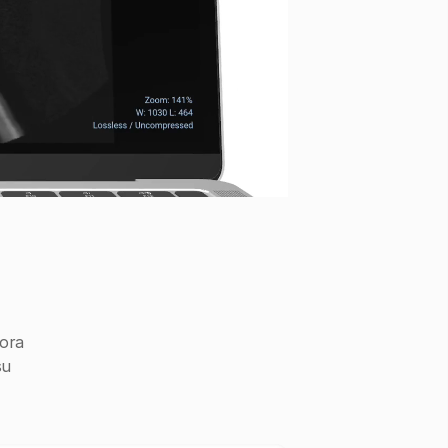
iora
su