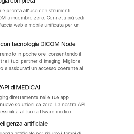
logia completa
a e pronta all'uso con strumenti
OM a ingombro zero. Connetti più sedi
faccia web e mobile unificata per un
.
ti con tecnologia DICOM Node
remoto in poche ore, consentendo il
ra i tuoi partner di imaging. Migliora
voro e assicurati un accesso coerente ai
l'API di MEDICAI
aging direttamente nelle tue app
 nuove soluzioni da zero. La nostra API
lessibilità al tuo software medico.
elligenza artificiale
igenza artificiale per ridurre i tempi di