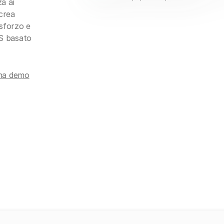
za ai
 crea
 sforzo e
CS basato
na demo