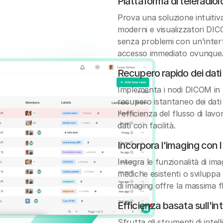
Piattaforma di teleradio
Prova una soluzione intuitiv
moderni e visualizzatori DIC
senza problemi con un'inter
accesso immediato ovunque
Recupero rapido dei da
Implementa i nodi DICOM in 
recupero istantaneo dei dati t
l'efficienza del flusso di la
dati con facilità.
Incorpora l'imaging con 
Integra le funzionalità di im
mediche esistenti o sviluppa
di imaging offre la massima f
Efficienza basata sull'int
Sfrutta gli strumenti di intell