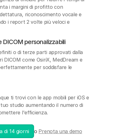
a i margini di profitto con
dettatura, riconoscimento vocale e
o i report 2 volte più veloci e
ne DICOM personalizzabili
finiti o di terze parti approvati dalla
ori DICOM come OsiriX, MedDream e
 perfettamente per soddisfare le
nque ti trovi con le app mobili per iOS e
l tuo studio aumentando il numero di
mettere l'efficienza.
 di 14 giorni
o
Prenota una demo