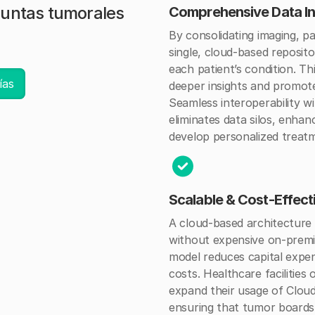
Juntas tumorales
Comprehensive Data In
By consolidating imaging, p
single, cloud-based reposito
each patient’s condition. 
ías
deeper insights and promot
Seamless interoperability wi
eliminates data silos, enhan
develop personalized treatm
Scalable & Cost-Effec
A cloud-based architecture
without expensive on-premi
model reduces capital expe
costs. Healthcare facilities
expand their usage of Clou
ensuring that tumor boards 