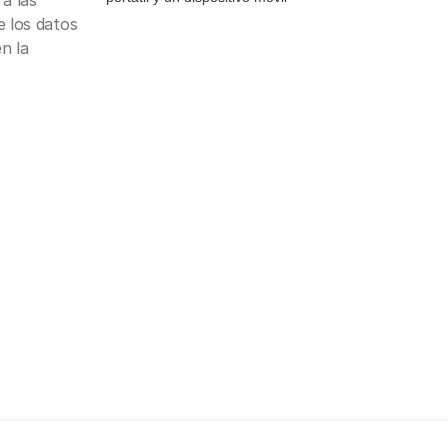
a las
e los datos
n la