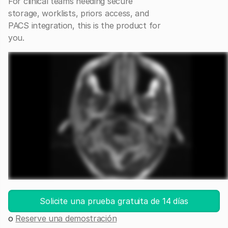
For clinical teams needing secure
storage, worklists, priors access, and
PACS integration, this is the product for
you.
Inicie DICOM Viewer
Solicite una prueba gratuita de 14 días
o
Reserve una demostración