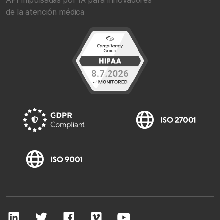
API impulsadas por IA para innovadores
de la atención médica