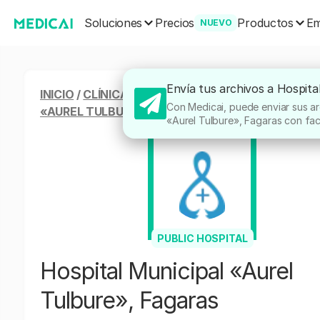
Soluciones
Productos
Precios
Em
NUEVO
Envía tus archivos a Hospita
INICIO
/
CLÍNICAS & HOSPITALES
/
HOSPITAL MUNI
Con Medicai, puede enviar sus ar
«AUREL TULBURE», FAGARAS
«Aurel Tulbure», Fagaras con faci
PUBLIC HOSPITAL
Hospital Municipal «Aurel
Tulbure», Fagaras