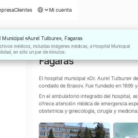
presa
Clientes
Mi cuenta
l Municipal «Aurel Tulbure», Fagaras
CIPAL
Sobre Hospital Municip
chivos médicos, incluidas imágenes médicas, a Hospital Municipal
lidad, en sólo un par de minutos.
Fagaras
El hospital municipal «Dr. Aurel Tulbure» d
condado de Brasov. Fue fundado en 1895 y 
En el ambulatorio integrado del hospital, a
ofrece atención médica de emergencia especi
obstetricia y ginecología, cirugía y medicina