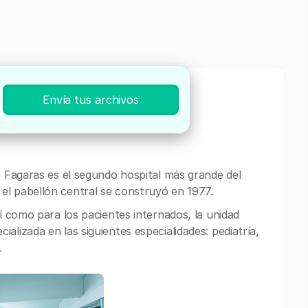
Envía tus archivos
al «Aurel Tulbure»,
e Fagaras es el segundo hospital más grande del
el pabellón central se construyó en 1977.
sí como para los pacientes internados, la unidad
alizada en las siguientes especialidades: pediatría,
.