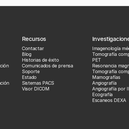
Recursos
Investigacion
Contactar
Imagenología mé
Blog
Tomografía comp
Historias de éxito
PET
ción
Comunicados de prensa
Resonancia magn
Soporte
Tomografía comp
Estado
Mamografías
ación
Sistemas PACS
Angiografía
Visor DICOM
Angiografía por 
Ecografía
Escaneos DEXA